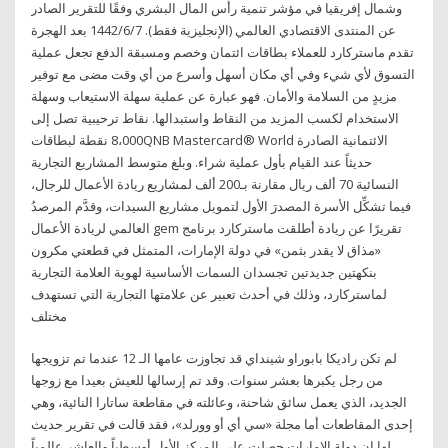
وشمال إفريقيا في مؤشر تنمية رأس المال البشري وفقًا للتقرير الصادر
عن المنتدى الاقتصادي العالمي (الإنجليزية فقط). 7‏‏/6‏‏/1442 بعد الهجرة
تقدم ماستركارد للعملاء بطاقات ائتمان وخصم ومسبقة الدفع تجعل عملية
التسوق لأي شيء وفي أي مكان أسهل وأسرع من أي وقت مضى مع توفير
مزيدٍ من السلامة والأمان. فهو عبارة عن عملية سهلة الاستيعاب وسهلة
الاستخدام لكسب المزيد من النقاط واستبدالها. نقاط ترحيبية تصل إلى
8،000 نقطة لبطاقاتQNB Mastercard® World الائتمانية الصادرة
حديثاً عند القيام بأول عملية شراء. وبلغ متوسط المشاريع التجارية
النسائية 70 ألف ريال مقارنة بـ200 ألف لمشاريع ريادة الأعمال للرجال،
فيما تشكِّل الأسرة المصدرَ الأول لتمويل مشاريع السيدات، وقدَّم المرصدُ
العالمي لريادة الأعمال gem تقريرًا عن ريادة أطلقت ماستركارد برنامج
«مذاق لا يقدر بثمن» في دولة الإمارات، المتمثل في قطعتي مكرون
بنكهتين جديدتين تجسدان السمات الأساسية لهوية العلامة التجارية
لماستركارد، وذلك في أحدث تعبير عن علامتها التجارية التي تستهدف
مختلف
لم تكن راديكا بابوراو شينداي قد تجاوزت عامها الـ 12 عندما تم تزويجها
من رجل يكبرها بعشر سنوات. وقد تم إرسالها للعيش بعيدا مع زوجها
الجديد، الذي يعمل سائق شاحنة، وعائلته في مقاطعة ساتارا النائية، وهي
إحدى المقاطعات أما مجلة «سي أي أو وورلد»، فقد قالت في تقرير حديث
لها إن دولة الإمارات حصلت على المركز الأول أوسطياً والعاشر عالمياً