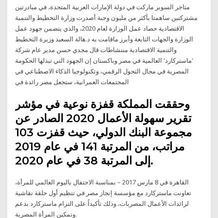
متاجر السوبر ماركت في دولة الإمارات العربية المتحدة، في مبادرتين
مشتركتين ساهمتا بأكثر من مليون وجبة أصدرت وزارة التخطيط والتنمية
الاقتصادية حصاد عمل الوزارة لعام 2020، والذي يتضمن جهود عمل
الوزارة والجهات التابعة وأبرز ماقامت به د.هالة السعيد وزيرة التخطيط
والتنمية الاقتصادية مننشاطات قال مجدي حسن مدير عام شركة
'ماستركارد' العالمية في مصر وباكستان إن الجهود التي تبذلها الحكومة
المصرية في مجال التحول الرقمي، وتكنولوجيا الذكاء الاصطناعي في
المجتمعات العمرانية، ستجعل مصر رائدة في
وحققت المملكة قفزة نوعية في مؤشر
تقرير سهولة الأعمال 2020 الصادر عن
مجموعة البنك الدولي، حيث قفزت 103
مراتب، من المرتبة 141 في عام 2019
إلى المرتبة 38 في عام 2020.
القاهرة في 8 مارس 2017 – بمناسبة الاحتفال باليوم العالمي للمرأة،
تعاونت ماستركارد مع مؤسسة إنجاز مصر في تنظيم أول حلقة نقاشية
لرائدات الأعمال المصريات، وذلك تأكيداً على التزام ماستركارد بدعم
وتمكين المرأة المصرية.