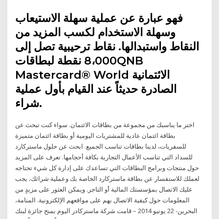
فهو عبارة عن عملية سهلة الاستيعاب
وسهلة الاستخدام لكسب المزيد من
النقاط واستبدالها. نقاط ترحيبية تصل إلى
8،000 نقطة لبطاقاتQNB
Mastercard® World الائتمانية
الصادرة حديثاً عند القيام بأول عملية
شراء.
اختر ما يناسبك من مجموعة من بطاقات الائتمان. سواء كنت تبحث عن
بطاقة ائتمان عادية للمشتريات اليومية أو بطاقة ائتمان متميزة
للسفريات، لدينا بطاقات تناسب الجميع. ابحث عن حلول ماستركارد
للسداد التي تناسب الأعمال التجارية بكافة أحجامها. تعرف على المزيد
حول منتجات وبرامج البطاقات التي تساعدك على إدارة كل شيء تحتاجه
لعملك للاستفسار عن بطاقة ماستركارد الخاصة بك وعملية شرائك، يجب
عليك الاتصال بمؤسستك المالية أو التاجر. ويمكن العثور على مزيدٍ من
المعلومات حول كيفية الاتصال بهم على مواقعهم الإلكترونية. المنامة،
البحرين- 22 يونيو 2014 – قامت شركة ماستركادر اليوم بمنح جائزة لبنك