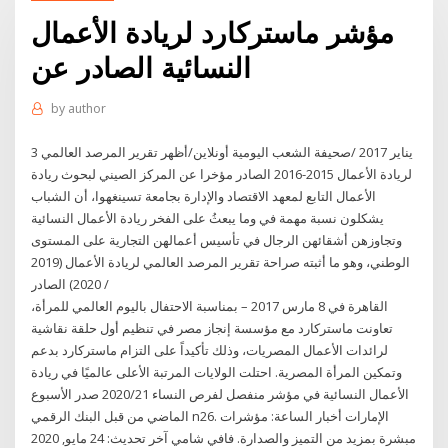
مؤشر ماستركارد لريادة الأعمال
النسائية الصادر عن
by
author
3 يناير 2017 /صحيفة الشعب اليومية أونلاين/أظهر تقرير المرصد العالمي
لريادة الأعمال 2015-2016 الصادر مؤخرا عن المركز الصيني لبحوث ريادة
الأعمال التابع لمعهد الاقتصاد والإدارة بجامعة تسينغهوا، أن الشباب
يشكلون نسبة مهمة في وما يبعثُ على الفخر ريادة الأعمال النسائية
وتجاوزهن أشقائهن الرجال في تأسيس أعمالهن التجارية على المستوى
الوطني، وهو ما أثبته صراحة تقرير المرصد العالمي لريادة الأعمال (2019
/ 2020) الصادر
القاهرة في 8 مارس 2017 – بمناسبة الاحتفال باليوم العالمي للمرأة،
تعاونت ماستركارد مع مؤسسة إنجاز مصر في تنظيم أول حلقة نقاشية
لرائدات الأعمال المصريات، وذلك تأكيداً على التزام ماستركارد بدعم
وتمكين المرأة المصرية. احتلت الولايات المرتبة الأعلى عالميًا في ريادة
الأعمال النسائية في مؤشر منفصل لفرص النساء 2020/21 صدر الأسبوع
الماضي من قبل البنك الرقمي n26. الإمارات أخبار الساعة: مؤشرات
مبشرة بمزيد من التميز والصدارة. فافي شامي آخر تحديث: 24 مايو, 2020