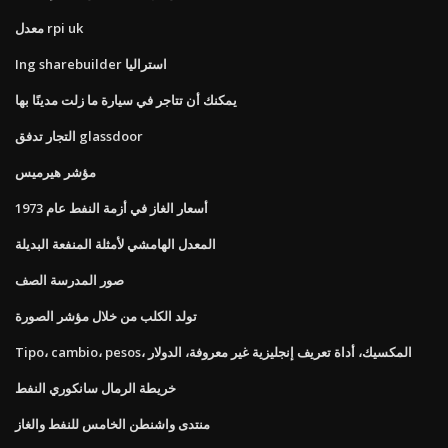
معدل rpi uk
Ing sharebuilder استراليا
يمكنك أن تتاجر في سيارة ما زلت مدينًا بها
التجار تدفق glassdoor
مؤشر هيرميس
أسعار الغاز في أزمة النفط عام 1973
المعدل الهامشي لأمثلة المنفعة البديلة
صور المدرسة الصف
تولد الكلب من خلال مؤشر الصورة
Tipo، cambio، pesos، المكسيك، أداة تعريف إنجليزية غير معروفة، الدولار
خريطة الرمال سانكوري النفط
منتدى واشنطن الخامس للنفط والغاز