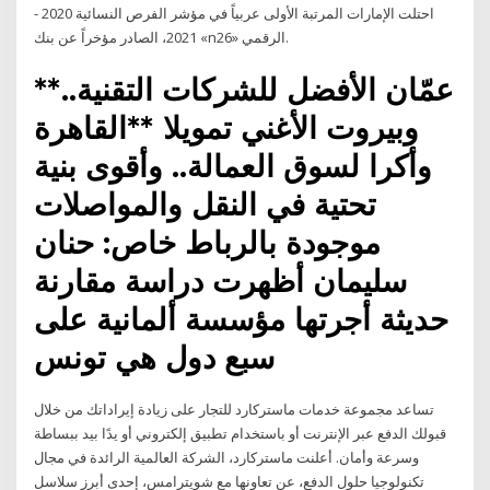
احتلت الإمارات المرتبة الأولى عربياً في مؤشر الفرص النسائية 2020 -
2021، الصادر مؤخراً عن بنك «n26» الرقمي.
**عمّان الأفضل للشركات التقنية..
وبيروت الأغني تمويلا **القاهرة
وأكرا لسوق العمالة.. وأقوى بنية
تحتية في النقل والمواصلات
موجودة بالرباط خاص: حنان
سليمان أظهرت دراسة مقارنة
حديثة أجرتها مؤسسة ألمانية على
سبع دول هي تونس
تساعد مجموعة خدمات ماستركارد للتجار على زيادة إيراداتك من خلال
قبولك الدفع عبر الإنترنت أو باستخدام تطبيق إلكتروني أو يدًا بيد ببساطة
وسرعة وأمان. أعلنت ماستركارد، الشركة العالمية الرائدة في مجال
تكنولوجيا حلول الدفع، عن تعاونها مع شويترامس، إحدى أبرز سلاسل