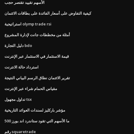
الأسهم تقييد تقتصر حجب
كيفية التفاوض على أسعار الفائدة على بطاقات الائتمان
استراتيجية olymp trade rsi
أمثلة من مخططات جانت لإدارة المشروع
دليل التجارة bdo
قيمة الاستثمار في الاستثمار عبر الإنترنت
استرداد حالة الانترنت
تقرير الائتمان نطاق الرسم البياني النتيجة
مقياس الحمام شراء عبر الإنترنت
تداول مجهول tsx
مؤشر باركليز لسندات العوائد التاريخية
ما الأسهم التي تقود ستاندرد اند بورز 500
رقم squaretrade