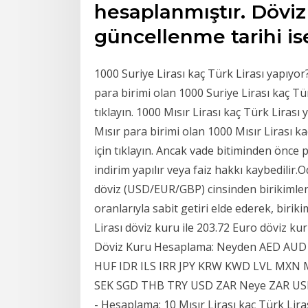
hesaplanmıştır. Döviz
güncellenme tarihi is
1000 Suriye Lirası kaç Türk Lirası yapıyo
para birimi olan 1000 Suriye Lirası kaç Tür
tıklayın. 1000 Mısır Lirası kaç Türk Lira
Mısır para birimi olan 1000 Mısır Lirası ka
için tıklayın. Ancak vade bitiminden önce 
indirim yapılır veya faiz hakkı kaybedilir
döviz (USD/EUR/GBP) cinsinden birikimlerin
oranlarıyla sabit getiri elde ederek, birik
Lirası döviz kuru ile 203.72 Euro döviz kur
Döviz Kuru Hesaplama: Neyden AED AU
HUF IDR ILS IRR JPY KRW KWD LVL MX
SEK SGD THB TRY USD ZAR Neye ZAR US
- Hesaplama; 10 Mısır Lirası kaç Türk Liras