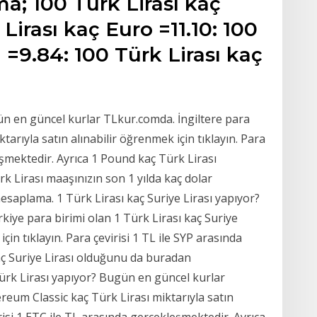
a; 100 Türk Lirası kaç
Lirası kaç Euro =11.10: 100
 =9.84: 100 Türk Lirası kaç
n en güncel kurlar TLkur.comda. İngiltere para
arıyla satın alınabilir öğrenmek için tıklayın. Para
eşmektedir. Ayrıca 1 Pound kaç Türk Lirası
k Lirası maaşınızın son 1 yılda kaç dolar
esaplama. 1 Türk Lirası kaç Suriye Lirası yapıyor?
iye para birimi olan 1 Türk Lirası kaç Suriye
için tıklayın. Para çevirisi 1 TL ile SYP arasında
aç Suriye Lirası olduğunu da buradan
Türk Lirası yapıyor? Bugün en güncel kurlar
reum Classic kaç Türk Lirası miktarıyla satın
irisi 1 ETC ile TL arasında gerçekleşmektedir. Ayrıca