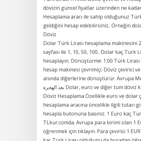
dövizin güncel fiyatlar üzerinden ne kadar
Hesaplama aracı ile sahip olduğunuz Türk
geldiğini hesap edebilirsiniz.. Örneğin do
Döviz
Dolar Türk Lirası hesaplama makinesini 202
sayfası ile 1, 10, 50, 100.. Dolar kaç Türk 
hesaplayın. Dönüştürme: 1.00 Türk Lirası
hesap makinesi çevrimiçi. Döviz çevirici 
anında diğerlerine dönüştürür. Avrupa Merkez B
بعد الهجرة Dolar, euro ve diğer tüm döviz kurları ile hesaplama yapmak için buraya tıklayın.
Döviz Hesaplama Özellikle euro ve dolar çe
hesaplama aracına öncelikle ilgili tutarı g
hesapla butonuna basınız. 1 Euro kaç Tür
TLkur.comda. Avrupa para birimi olan 1 Eur
öğrenmek için tıklayın. Para çevirisi 1 EU
kaç Türk Lirası olduğunu da buradan öğrene