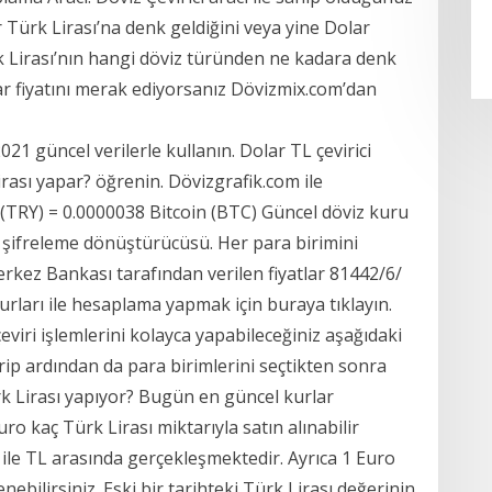
 Türk Lirası’na denk geldiğini veya yine Dolar
 Lirası’nın hangi döviz türünden ne kadara denk
lar fiyatını merak ediyorsanız Dövizmix.com’dan
1 güncel verilerle kullanın. Dolar TL çevirici
Lirası yapar? öğrenin. Dövizgrafik.com ile
 (TRY) = 0.0000038 Bitcoin (BTC) Güncel döviz kuru
ve şifreleme dönüştürücüsü. Her para birimini
ankası tarafından verilen fiyatlar 8‏‏/6‏‏/1442
viri işlemlerini kolayca yapabileceğiniz aşağıdaki
irip ardından da para birimlerini seçtikten sonra
k Lirası yapıyor? Bugün en güncel kurlar
o kaç Türk Lirası miktarıyla satın alınabilir
R ile TL arasında gerçekleşmektedir. Ayrıca 1 Euro
bilirsiniz. Eski bir tarihteki Türk Lirası değerinin