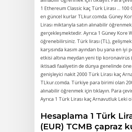
1 Ethereum Classic kaç Türk Lirası … 10
en güncel kurlar TLkur.comda. Güney Kor
Lirası miktarıyla satın alınabilir öğrenmek 
gerçekleşmektedir. Ayrıca 1 Güney Kore 
öğrenebilirsiniz. Türk lirası (TL), gelişme
karşısında kasım ayından bu yana en iyi 
etkisi altına meydan yeni tip koronavirüs (K
iktisadi faaliyetin de dünya genelinde ön
genişleyici nakit 2000 Türk Lirası kaç Ar
TLkur.comda. Türkiye para birimi olan 200
alınabilir öğrenmek için tıklayın. Para çev
Ayrıca 1 Türk Lirası kaç Arnavutluk Leki 
Hesaplama 1 Türk Lira
(EUR) TCMB çapraz ku