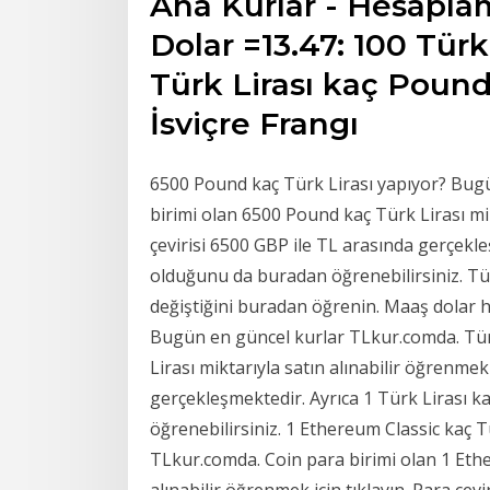
Ana Kurlar - Hesaplam
Dolar =13.47: 100 Türk 
Türk Lirası kaç Pound
İsviçre Frangı
6500 Pound kaç Türk Lirası yapıyor? Bugü
birimi olan 6500 Pound kaç Türk Lirası mikt
çevirisi 6500 GBP ile TL arasında gerçekl
olduğunu da buradan öğrenebilirsiniz. Tür
değiştiğini buradan öğrenin. Maaş dolar h
Bugün en güncel kurlar TLkur.comda. Türk
Lirası miktarıyla satın alınabilir öğrenmek 
gerçekleşmektedir. Ayrıca 1 Türk Lirası k
öğrenebilirsiniz. 1 Ethereum Classic kaç 
TLkur.comda. Coin para birimi olan 1 Ethe
alınabilir öğrenmek için tıklayın. Para çev