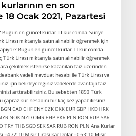
 kurlarının en son
e 18 Ocak 2021, Pazartesi
r? Bugün en güncel kurlar TLkur.comda. Suriye
k Lirası miktarıyla satın alınabilir öğrenmek için
sı yapıyor? Bugün en güncel kurlar TLkur.comda.
ç Türk Lirası miktarıyla satın alınabilir öğrenmek
para çekilmek istenirse kazanılan faiz üzerinden
.Odeabank vadeli mevduat hesabı ile Türk Lirası ve
iz için belirleyeceğiniz vadelerde avantajlı faiz
iminizi arttırabilirsiniz. Bu sebebten 1850 Türk
u çapraz kur hesabını bir kaç kez yapabilirsiniz.
D BGN CAD CHF CNY CZK DKK EUR GBP HKD HRK
N MYR NOK NZD OMR PHP PKR PLN RON RUB SAR
D TRY THB SGD SEK SAR RUB RON PLN Ana Kurlar
ı =4.72: 10 Mısır Lirası kaç Dolar =0.63: 10 Mısır