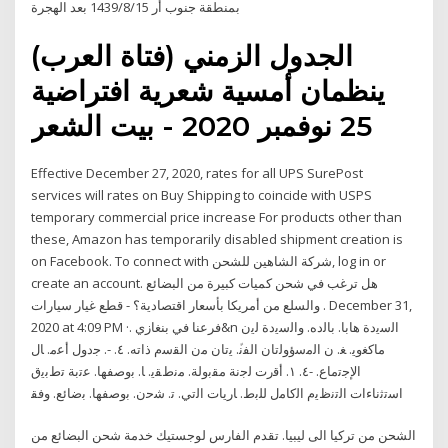
بمنطقة جنوب أر 15‏‏/8‏‏/1439 بعد الهجرة
الجدول الزمني (فتاة العرب)
ينظمان أمسية شعرية افتراضية
25 نوفمبر 2020 - بيت الشعر
Effective December 27, 2020, rates for all UPS SurePost
services will rates on Buy Shipping to coincide with USPS
temporary commercial price increase For products other than
these, Amazon has temporarily disabled shipment creation is
on Facebook.‎ To connect with ‎شركة الشاهين للشحن‎, log in or
create an account. هل ترغب في شحن كميات كبيرة من البضائع
والسلع من أمريكا بأسعار اقتصادية؟ - قطع غيار سيارات . December 31,
2020 at 4:09 PM ·. فرعنا في بنغازي&n اﻟﺳﻳدة ﻫﺎﺑﺎ. ﺑﺎﻟدﻩ. واﻟﺳﻳدة ﻟﻳن
ﻣﺎﻛﻐوﻳ. ﻐ. ن اﻟﻣﺳؤوﻟﺗﺎن اﻟﻔﻧﱢ. ﻳﺗﺎن ﻣن اﻟﻘﺳم ذاﺗﻪ. ٤. -. ﺟدوﻝ أﻋﻣ. ﺎﻝ
اﻹﺟﺗﻣﺎع. -٤. ١. أﻗرت ﻟﺟﻧﺔ ﻣﻘﺑوﻟﺔ. ﻣﻧطﻘﻳ. ﺎ. ﺑوﺻﻔﻬﺎ. ﻋﺗﺑﺔ ﺗطﺑﻳق
اﺳﺗﺛﻧﺎءات اﻟﺗﻧظﻳم اﻟﻛﺎﻣﻝ ﻟﻠﺑط. ﺎرﻳﺎت اﻟﺗﻲ. ﺗ. ﺷﺣن. ﺑوﺻﻔﻬﺎ. ﺑﺿﺎﺋﻊ. وﻓﻘ
الشحن من تركيا الى ليبيا. تقدم الفارس لوجستيك خدمة شحن البضائع من