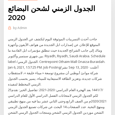
الجدول الزمني لشحن البضائع
2020
by
Admin
جاءت أحدث التسريبات الموثوقة اليوم لتكشف عن الجدول الزمني
المتوقع للإعلان عن إصدارات ابل الجديدة من هواتف الأيفون وأجهزة
وماك إلى جانب الشرائح الجديدة حيث تنطلق مؤتمرات ابل القادمة ما
بين شهري سبتمبر وأكتوبر. Riyadh, Riyadh, Saudi Arabia. Schedule
label /الجدول الزمني. Centrepoint Othaim Mall Onaiza-Buraidah.
Jan 6, 2021, 1:57:25 PM. Job Posting/نشر Sep 13, 2020 · أعلنت
شركة موانئ أبوظبي أن مشروع توسعة « ميناء خليفة »، لاستقطاب
شركات جديدة، وتعزيز الطاقة الاستيعابية للميناء، يسير بحسب الجدول
الزمني المخطط لتنفيذه.
25‏‏/7‏‏/1441 بعد الهجرة العام الدراسي: 2020-2021: تفاصيل الخبر: نقدم
لكم الجدول الزمني لامتحانات الفصل الدراسي الأول للعام الدراسي
2020/2021م من الصف الرابع وحتى الثاني عشر بما فيه من منهج تطبيقي
ومنهج النخبة. عدد الصفحات:14 البحث عن شركات تصنيع الجدول الزمني
الشحن موردين الجدول الزمني الشحن ومنتجات الجدول الزمني الشحن