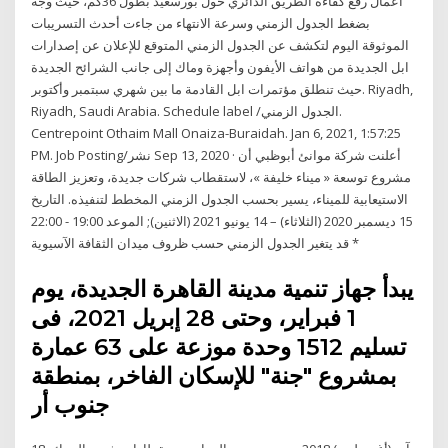
أعمال رفع كفاءة الطريق الدائري حول بورسعيد بطول 36كم، حيث وجه
بضغط الجدول الزمني وسرعة الانتهاء من جاءت أحدث التسريبات
الموثوقة اليوم لتكشف عن الجدول الزمني المتوقع للإعلان عن إصدارات
ابل الجديدة من هواتف الأيفون وأجهزة وماك إلى جانب الشرائح الجديدة
حيث تنطلق مؤتمرات ابل القادمة ما بين شهري سبتمبر وأكتوبر. Riyadh,
Riyadh, Saudi Arabia. Schedule label /الجدول الزمني.
Centrepoint Othaim Mall Onaiza-Buraidah. Jan 6, 2021, 1:57:25
PM. Job Posting/نشر Sep 13, 2020 · أعلنت شركة موانئ أبوظبي أن
مشروع توسعة « ميناء خليفة »، لاستقطاب شركات جديدة، وتعزيز الطاقة
الاستيعابية للميناء، يسير بحسب الجدول الزمني المخطط لتنفيذه. التاريخ
15 ديسمبر 2020 (الثلاثاء) – 14 يونيو 2021 (الاثنين); الموعد 19:00 - 22:00
* قد يتغير الجدول الزمني حسب ظروف ميدان الثقافة الآسيوية
يبدأ جهاز تنمية مدينة القاهرة الجديدة، يوم
1 فبراير، وحتى 28 إبريل 2021، فى
تسليم 1512 وحدة موزعة على 63 عمارة
بمشروع "جنة" للإسكان الفاخر، بمنطقة
جنوب أر