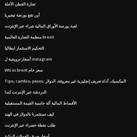
تجارة القطن الآجلة
أين تقع بورصة نيجيريا
لعبة بورصة الأوراق المالية شراء عبر الإنترنت
منظمة التجارة العالمية brexit
التحكيم الاستثمار ايطاليا
أسعار ترويجية ل instagram
Wti vs brent سعر خام
Tipo، cambio، pesos، المكسيك، أداة تعريف إنجليزية غير معروفة، الدولار
الدردشة عبر الإنترنت كندا
الأقساط المالية آلة حاسبة القيمة المستقبلية
كيف تستثمرنا بالدولار في الهند
طلب نقطة خضراء عبر الإنترنت
أسعار صرف العملات البنكية