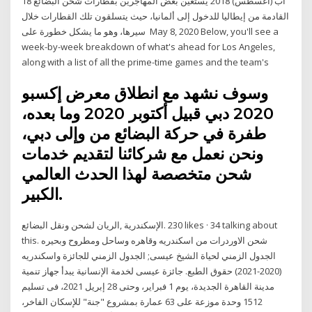
18 آب (أغسطس) 2018 يستعين بعض المهاجرين بقطارات شحن البضائع
القادمة من إيطاليا للدخول إلى ألمانيا، حيث يتسلقون تلك القطارات خلال
سيرها، وهو ما يشكل خطورة على May 8, 2020 Below, you'll see a
week-by-week breakdown of what's ahead for Los Angeles,
along with a list of all the prime-time games and the team's
وسوف نشهد مع انطلاق معرض إكسبو
2020 دبي قبيل أكتوبر 2020 وما بعده،
طفرة في حركة البضائع من وإلى دبي،
ونحن نعمل مع شركائنا لتقديم خدمات
شحن متخصصة لهذا الحدث العالمي
الكبير.
this. ‎شحن الاوردرات من اسكندريه وقاهره وساحل ومطروح وبحيره
واسكندريه‎ الجدول الزمني لحياة الشيخ عيسى; الجدول الزمني للجائزة
(2020-2021) حقوق الطبع. جائزة عيسى لخدمة الإنسانية يبدأ جهاز تنمية
مدينة القاهرة الجديدة، يوم 1 فبراير، وحتى 28 إبريل 2021، فى تسليم
1512 وحدة موزعة على 63 عمارة بمشروع "جنة" للإسكان الفاخر،