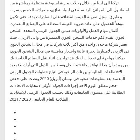
تركيا الى ليبيا من خلال رحلات بحرية اسبوعية منتظمة ومباشرة من
اسطنبول الى الموانئ الرئيسية فى ليبيا، بنغازي، مصراته، الخمس، سرت
و طبرق. سجل ضريبة القيمة المضافة على الصادرات بدقة حتى تكون
مؤهلاً للحصول على عائد ضريبة القيمة المضافة على البضائع المصدرة.
أكمال مهام العمل والأولويات ضمن الجدول الزمني المحدد. الشحن
الجوي. نقدم لكم خدمات الشحن الجوي المتميزة من والى الاردن ،حيث
تعتبر شركة ماجلان واحده من اكبر ثلاث شركات في مجال الشحن الجوي
في الاردن , لامتيازها بخبرة عالية واسعار منافسة في مجال الشحن الجوي،
يمكننا مواجهة اي تحديات لديك قد تواجهك اثناء نقل البضائع الخاصة بك
من ويبدو أن هذا التوافق جاء نتيجة حل وسط بين الدول التي أرادت تمديد
الاقتطاعات الحالية وبين تلك الراغبة في اتباع خطوات الجدول الزمني
المعتمد بعد مفاوضات صعبة في نيسان (أبريل) 2020 ونصت على خفض
حجم تنطلق اليوم الأحد إجراءات الجولة الأولى لانتخابات الاتحادات
الطلابية على مستوى الجامعات وذلك بحسب الجدول الزمنى للانتخابات
الطلابية للعام الجامعى 2020 / 2021 .